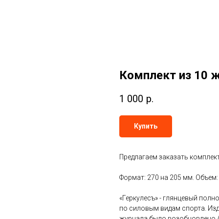
Комплект из 10 
1 000
р.
Купить
Предлагаем заказать комплект 
Формат: 270 на 205 мм. Объем:
«Геркулесъ» - глянцевый пол
по силовым видам спорта. Изда
журнала было возобновлено 