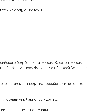
статей на следующие темы:
ссийского бодибилдинга: Михаил Клестов, Михаил
тор Любер), Алексей Филиппычев, Алексей Веселов и
отографиями от ведущих российских и не только
пняк, Владимир Ларионов и других.
и - в продажу не поступали.