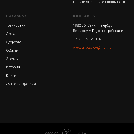
Политика конфиденциальности
Полезное
КОНТАКТЫ
Тренировки
198206, Санкт-Петербург,
Веселову А.Б. до востребования
Диета
+7-911-753-20-02
Здоровье
Aleksei_veselov@mail.ru
События
Звёзды
История
Книги
Фитнес-индустрия
Tilda
Made on