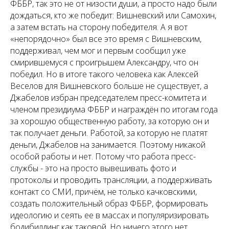
ФББР, так это не от низости души, а просто надо были
дождаться, кто же победит: Вишневский или Самохин,
а затем встать на сторону победителя. А я вот
«непорядочно» был все это время с Вишневским,
поддерживал, чем мог и первым сообщил уже
смирившемуся с проигрышем Александру, что он
победил. Но в итоге такого человека как Алексей
Веселов для Вишневского больше не существует, а
Джабелов избран председателем пресс-комитета и
членом президиума ФББР и награждён по итогам года
за хорошую общественную работу, за которую он и
так получает деньги. Работой, за которую не платят
деньги, Джабелов на занимается. Поэтому никакой
особой работы и нет. Потому что работа пресс-
службы - это на просто вывешивать фото и
протоколы и проводить трансляции, а поддерживать
контакт со СМИ, причём, не только качковскими,
создать положительный образ ФББР, формировать
идеологию и сеять ее в массах и популяризировать
бодибилдинг как таковой. Но ничего этого нет,