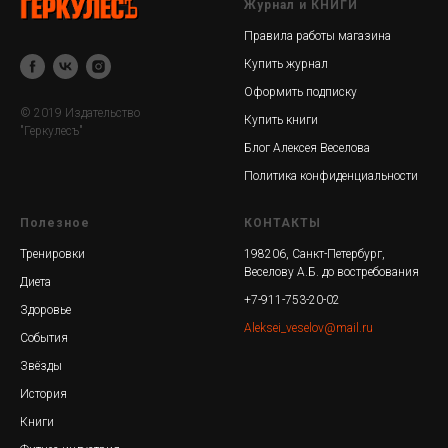
Журнал и КНИГИ
Правила работы магазина
Купить журнал
Оформить подписку
© 2019 Издательство
Купить книги
"Геркулесъ"
Блог Алексея Веселова
Политика конфиденциальности
Полезное
КОНТАКТЫ
Тренировки
198206, Санкт-Петербург,
Веселову А.Б. до востребования
Диета
+7-911-753-20-02
Здоровье
Aleksei_veselov@mail.ru
События
Звёзды
История
Книги