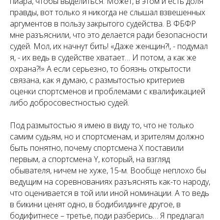
пиара, чтобы выделиться. Может, в этом и есть доля
правды, вот только я никогда не слышал взвешенных
аргументов в пользу закрытого судейства. В ФБФР
мне разъяснили, что это делается ради безопасности
судей. Мол, их начнут бить! «Даже женщин?!, - подумал
я, - их ведь в судействе хватает… И потом, а как же
охрана?!» А если серьезно, то боязнь открытости
связана, как я думаю, с размытостью критериев
оценки спортсменов и проблемами с квалификацией
либо добросовестностью судей.
Под размытостью я имею в виду то, что не только
самим судьям, но и спортсменам, и зрителям должно
быть понятно, почему спортсмена Х поставили
первым, а спортсмена Y, который, на взгляд
обывателя, ничем не хуже, 15-м. Вообще неплохо бы
ведущим на соревнованиях разъяснять как-то народу,
что оценивается в той или иной номинации. А то ведь
в бикини ценят одно, в бодибилдинге другое, в
бодифитнесе – третье, поди разберись… Я предлагал