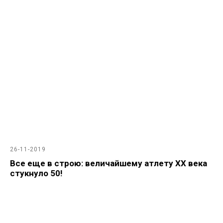
26-11-2019
Все еще в строю: величайшему атлету ХХ века
стукнуло 50!