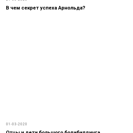
В чем секрет успеха Арнольда?
01-03-2020
Отцы и дети большого бодибилдинга