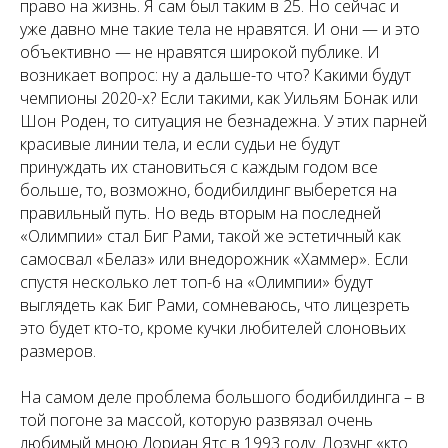
право на жизнь. Я сам был таким в 25. Но сейчас и
уже давно мне такие тела не нравятся. И они — и это
объективно — не нравятся широкой публике. И
возникает вопрос: ну а дальше-то что? Какими будут
чемпионы 2020-х? Если такими, как Уильям Бонак или
Шон Роден, то ситуация не безнадежна. У этих парней
красивые линии тела, и если судьи не будут
принуждать их становиться с каждым годом все
больше, то, возможно, бодибилдинг выберется на
правильный путь. Но ведь вторым на последней
«Олимпии» стал Биг Рами, такой же эстетичный как
самосвал «Белаз» или внедорожник «Хаммер». Если
спустя несколько лет топ-6 на «Олимпии» будут
выглядеть как Биг Рами, сомневаюсь, что лицезреть
это будет кто-то, кроме кучки любителей слоновьих
размеров.
На самом деле проблема большого бодибилдинга – в
той погоне за массой, которую развязал очень
любимый мною Дориан Ятс в 1993 году. Лозунг «кто