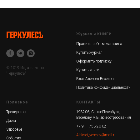
Журнал и КНИГИ
Правила работы магазина
Купить журнал
Оформить подписку
© 2019 Издательство
Купить книги
"Геркулесъ"
Блог Алексея Веселова
Политика конфиденциальности
Полезное
КОНТАКТЫ
Тренировки
198206, Санкт-Петербург,
Веселову А.Б. до востребования
Диета
+7-911-753-20-02
Здоровье
Aleksei_veselov@mail.ru
События