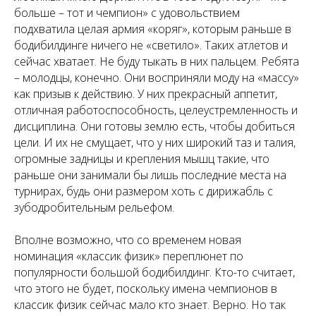
больше – тот и чемпион» с удовольствием
подхватила целая армия «коряг», которым раньше в
бодибилдинге ничего не «светило». Таких атлетов и
сейчас хватает. Не буду тыкать в них пальцем. Ребята
– молодцы, конечно. Они восприняли моду на «массу»
как призыв к действию. У них прекрасный аппетит,
отличная работоспособность, целеустремленность и
дисциплина. Они готовы землю есть, чтобы добиться
цели. И их не смущает, что у них широкий таз и талия,
огромные задницы и крепления мышц такие, что
раньше они занимали бы лишь последние места на
турнирах, будь они размером хоть с дирижабль с
зубодробительным рельефом.
Вполне возможно, что со временем новая
номинация «классик физик» переплюнет по
популярности большой бодибилдинг. Кто-то считает,
что этого не будет, поскольку имена чемпионов в
классик физик сейчас мало кто знает. Верно. Но так