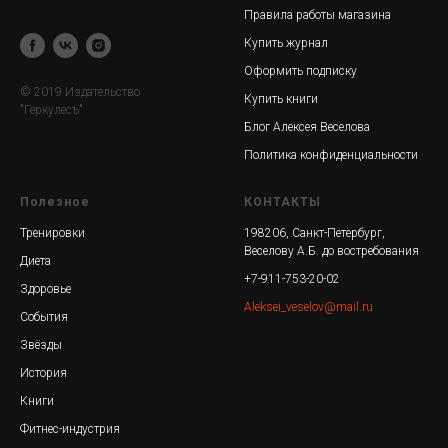
Правила работы магазина
Купить журнал
Оформить подписку
© 2019 Издательство
Купить книги
"Геркулесъ"
Блог Алексея Веселова
Политика конфиденциальности
Полезное
КОНТАКТЫ
Тренировки
198206, Санкт-Петербург,
Веселову А.Б. до востребования
Диета
+7-911-753-20-02
Здоровье
Aleksei_veselov@mail.ru
События
Звёзды
История
Книги
Фитнес-индустрия