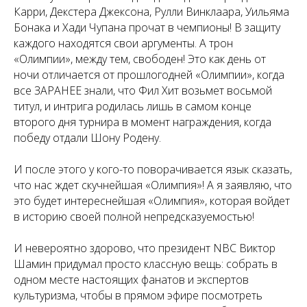
Карри, Декстера Джексона, Рулли Винклаара, Уильяма
Бонака и Хади Чупана прочат в чемпионы! В защиту
каждого находятся свои аргументы. А трон
«Олимпии», между тем, свободен! Это как день от
ночи отличается от прошлогодней «Олимпии», когда
все ЗАРАНЕЕ знали, что Фил Хит возьмет восьмой
титул, и интрига родилась лишь в самом конце
второго дня турнира в момент награждения, когда
победу отдали Шону Родену.
И после этого у кого-то поворачивается язык сказать,
что нас ждет скучнейшая «Олимпия»! А я заявляю, что
это будет интереснейшая «Олимпия», которая войдет
в историю своей полной непредсказуемостью!
И невероятно здорово, что президент NBC Виктор
Шамин придумал просто классную вещь: собрать в
одном месте настоящих фанатов и экспертов
культуризма, чтобы в прямом эфире посмотреть