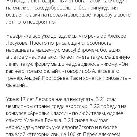
Но когда атлет, одаренный от бога, такой, каких один
на миллион, сам, добровольно, без принуждения
вешает плавки на гвоздь и завершает карьеру в цвете
лет – это невероятно!
Наверняка все уже догадались, что речь об Алексее
Лесукове. Просто потрясающая способность
наращивать мышечную массу! Впрочем, больших
атлетов у нас хватало. Но вот иметь такую мышечную
лепку, такую форму мышц не доводилось никому. «Он
как негр, только белый», - говорит об Алексее его
тренер, Андрей Прокофьев. Так и хочется прибавить –
бывший…
Уже в 17 лет Лесуков начал выступать. В 21 стал
чемпионом страны среди взрослых. В 22 победил на
конкурсе «Арнольд Классик» по любителям, одолев
самого Уильяма Бонака. В 24 снова выиграл
«Арнольда», теперь уже европейского и в более
тяжелой категории свыше 100 кг. Перед Алексеем