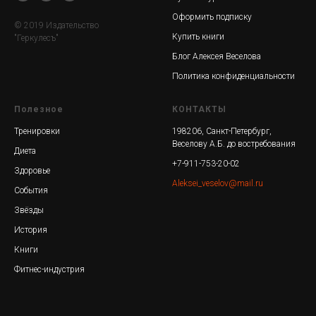
Оформить подписку
© 2019 Издательство
Купить книги
"Геркулесъ"
Блог Алексея Веселова
Политика конфиденциальности
Полезное
КОНТАКТЫ
Тренировки
198206, Санкт-Петербург,
Веселову А.Б. до востребования
Диета
+7-911-753-20-02
Здоровье
Aleksei_veselov@mail.ru
События
Звёзды
История
Книги
Фитнес-индустрия