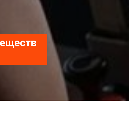
веществ
 и навсегда #сжигаем жир #сушка #рельеф #ху