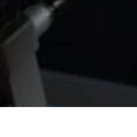
деем #Алексей