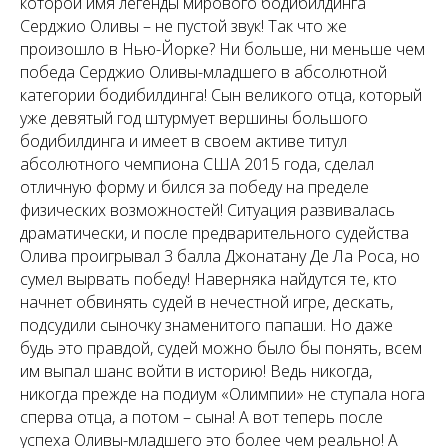
которой имя легенды мирового бодибилдинга
Серджио Оливы – не пустой звук! Так что же
произошло в Нью-Йорке? Ни больше, ни меньше чем
победа Серджио Оливы-младшего в абсолютной
категории бодибилдинга! Сын великого отца, который
уже девятый год штурмует вершины большого
бодибилдинга и имеет в своем активе титул
абсолютного чемпиона США 2015 года, сделал
отличную форму и бился за победу на пределе
физических возможностей! Ситуация развивалась
драматически, и после предварительного судейства
Олива проигрывал 3 балла Джонатану Де Ла Роса, но
сумел вырвать победу! Наверняка найдутся те, кто
начнет обвинять судей в нечестной игре, дескать,
подсудили сыночку знаменитого папаши. Но даже
будь это правдой, судей можно было бы понять, всем
им выпал шанс войти в историю! Ведь никогда,
никогда прежде на подиум «Олимпии» не ступала нога
сперва отца, а потом – сына! А вот теперь после
успеха Оливы-младшего это более чем реально! А