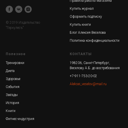
Правила работы магазина
Купить журнал
Оформить подписку
© 2019 Издательство
Купить книги
"Геркулесъ"
Блог Алексея Веселова
Политика конфиденциальности
Полезное
КОНТАКТЫ
Тренировки
198206, Санкт-Петербург,
Веселову А.Б. до востребования
Диета
+7-911-753-20-02
Здоровье
Aleksei_veselov@mail.ru
События
Звёзды
История
Книги
Фитнес-индустрия