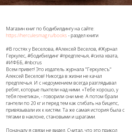
Магазин книг по бодибилдингу на сайте:
https://herculesmag.ru/books
- раздел книги
#В гостях у Веселова, #Алексей Веселов, #Журнал
Геркулес, #бодибилдинг #предплечья, #сила хвата,
#ИФББ, #nbcrus
Всем привет! Это издатель журнала "Геркулесъ"
Алексей Веселов! Никогда в жизни не качал
предплечья. И с недоумением всегда разглядывал
ребят, которые пыхтели над ними. «Тебе хорошо, у
тебя генетика», - говорили они мне. А потом брали
гантели по 20 кг и перед тем как сгибать на бицепс,
привязывали их к кистям. Та же самая история была с
тягами в наклоне, становыми и шрагами.
Поначалу я связи не видел. Считал, что это прикол