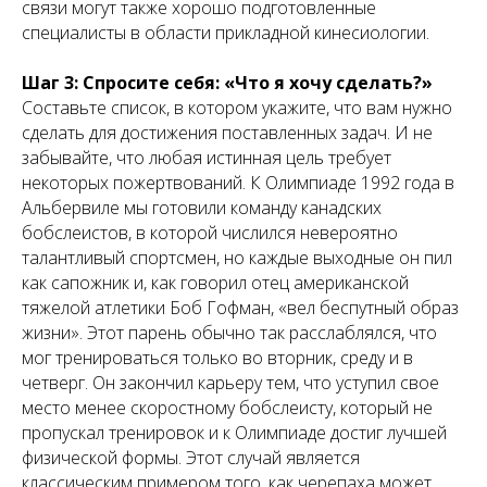
связи могут также хорошо подготовленные
специалисты в области прикладной кинесиологии.
Шаг 3: Спросите себя: «Что я хочу сделать?»
Составьте список, в котором укажите, что вам нужно
сделать для достижения поставленных задач. И не
забывайте, что любая истинная цель требует
некоторых пожертвований. К Олимпиаде 1992 года в
Альбервиле мы готовили команду канадских
бобслеистов, в которой числился невероятно
талантливый спортсмен, но каждые выходные он пил
как сапожник и, как говорил отец американской
тяжелой атлетики Боб Гофман, «вел беспутный образ
жизни». Этот парень обычно так расслаблялся, что
мог тренироваться только во вторник, среду и в
четверг. Он закончил карьеру тем, что уступил свое
место менее скоростному бобслеисту, который не
пропускал тренировок и к Олимпиаде достиг лучшей
физической формы. Этот случай является
классическим примером того, как черепаха может