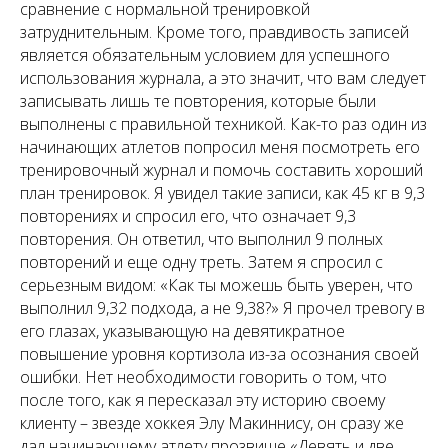
сравнение с нормальной тренировкой
затруднительным. Кроме того, правдивость записей
является обязательным условием для успешного
использования журнала, а это значит, что вам следует
записывать лишь те повторения, которые были
выполнены с правильной техникой. Как-то раз один из
начинающих атлетов попросил меня посмотреть его
тренировочный журнал и помочь составить хороший
план тренировок. Я увидел такие записи, как 45 кг в 9,3
повторениях и спросил его, что означает 9,3
повторения. Он ответил, что выполнил 9 полных
повторений и еще одну треть. Затем я спросил с
серьезным видом: «Как ты можешь быть уверен, что
выполнил 9,32 подхода, а не 9,38?» Я прочел тревогу в
его глазах, указывающую на девятикратное
повышение уровня кортизола из-за осознания своей
ошибки. Нет необходимости говорить о том, что
после того, как я пересказал эту историю своему
клиенту – звезде хоккея Элу Макиннису, он сразу же
дал начинающему атлету прозвище «Девять и две