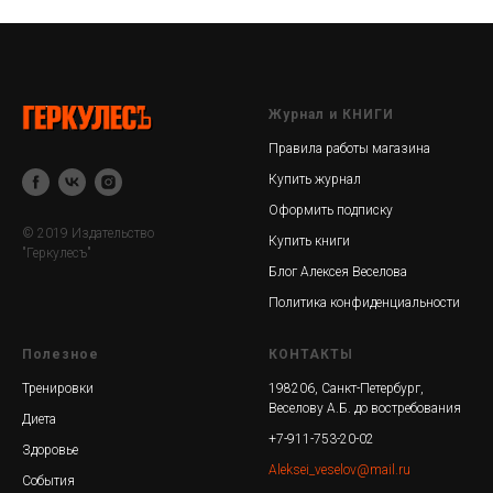
Журнал и КНИГИ
Правила работы магазина
Купить журнал
Оформить подписку
© 2019 Издательство
Купить книги
"Геркулесъ"
Блог Алексея Веселова
Политика конфиденциальности
Полезное
КОНТАКТЫ
Тренировки
198206, Санкт-Петербург,
Веселову А.Б. до востребования
Диета
+7-911-753-20-02
Здоровье
Aleksei_veselov@mail.ru
События