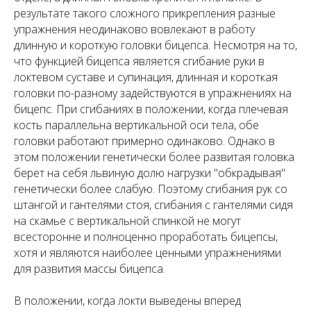
результате такого сложного прикрепления разные
упражнения неодинаково вовлекают в работу
длинную и короткую головки бицепса. Несмотря на то,
что функцией бицепса является сгибание руки в
локтевом суставе и супинация, длинная и короткая
головки по-разному задействуются в упражнениях на
бицепс. При сгибаниях в положении, когда плечевая
кость параллельна вертикальной оси тела, обе
головки работают примерно одинаково. Однако в
этом положении генетически более развитая головка
берет на себя львиную долю нагрузки "обкрадывая"
генетически более слабую. Поэтому сгибания рук со
штангой и гантелями стоя, сгибания с гантелями сидя
на скамье с вертикальной спинкой не могут
всесторонне и полноценно проработать бицепсы,
хотя и являются наиболее ценными упражнениями
для развития массы бицепса.
В положении, когда локти выведены вперед