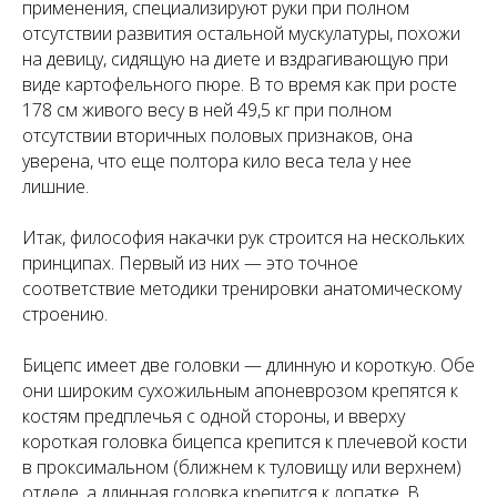
применения, специализируют руки при полном
отсутствии развития остальной мускулатуры, похожи
на девицу, сидящую на диете и вздрагивающую при
виде картофельного пюре. В то время как при росте
178 см живого весу в ней 49,5 кг при полном
отсутствии вторичных половых признаков, она
уверена, что еще полтора кило веса тела у нее
лишние.
Итак, философия накачки рук строится на нескольких
принципах. Первый из них — это точное
соответствие методики тренировки анатомическому
строению.
Бицепс имеет две головки — длинную и короткую. Обе
они широким сухожильным апоневрозом крепятся к
костям предплечья с одной стороны, и вверху
короткая головка бицепса крепится к плечевой кости
в проксимальном (ближнем к туловищу или верхнем)
отделе, а длинная головка крепится к лопатке. В