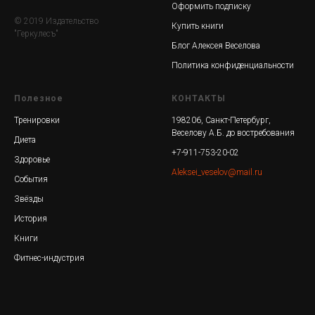
Оформить подписку
© 2019 Издательство
Купить книги
"Геркулесъ"
Блог Алексея Веселова
Политика конфиденциальности
Полезное
КОНТАКТЫ
Тренировки
198206, Санкт-Петербург,
Веселову А.Б. до востребования
Диета
+7-911-753-20-02
Здоровье
Aleksei_veselov@mail.ru
События
Звёзды
История
Книги
Фитнес-индустрия