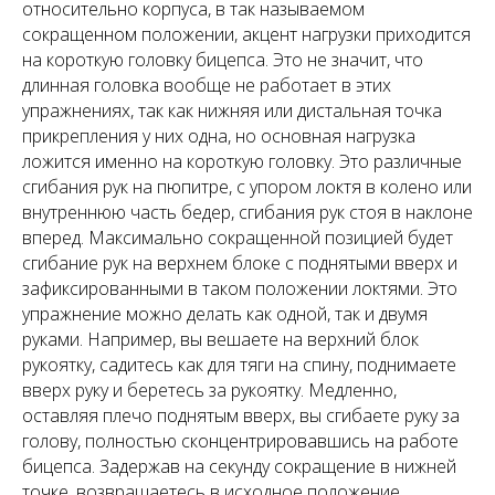
относительно корпуса, в так называемом
сокращенном положении, акцент нагрузки приходится
на короткую головку бицепса. Это не значит, что
длинная головка вообще не работает в этих
упражнениях, так как нижняя или дистальная точка
прикрепления у них одна, но основная нагрузка
ложится именно на короткую головку. Это различные
сгибания рук на пюпитре, с упором локтя в колено или
внутреннюю часть бедер, сгибания рук стоя в наклоне
вперед. Максимально сокращенной позицией будет
сгибание рук на верхнем блоке с поднятыми вверх и
зафиксированными в таком положении локтями. Это
упражнение можно делать как одной, так и двумя
руками. Например, вы вешаете на верхний блок
рукоятку, садитесь как для тяги на спину, поднимаете
вверх руку и беретесь за рукоятку. Медленно,
оставляя плечо поднятым вверх, вы сгибаете руку за
голову, полностью сконцентрировавшись на работе
бицепса. Задержав на секунду сокращение в нижней
точке, возвращаетесь в исходное положение.