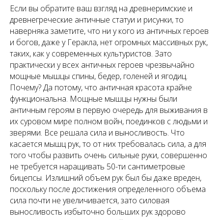
Если вы обратите ваш взгляд на древнеримские и
древнегреческие античные статуи и рисунки, то
наверняка заметите, что ни у кого из античных героев
и богов, даже у Геракла, нет огромных массивных рук,
таких, как у современных культуристов. Зато
практически у всех античных героев чрезвычайно
мощные мышцы спины, бедер, голеней и ягодиц.
Почему? Да потому, что античная красота крайне
функциональна. Мощные мышцы нужны были
античным героям в первую очередь для выживания в
их суровом мире полном войн, поединков с людьми и
зверями. Все решала сила и выносливость. Что
касается мышц рук, то от них требовалась сила, а для
того чтобы развить очень сильные руки, совершенно
не требуется наращивать 50-ти сантиметровые
бицепсы. Излишний объем рук был бы даже вреден,
поскольку после достижения определенного объема
сила почти не увеличивается, зато силовая
выносливость избыточно больших рук здорово