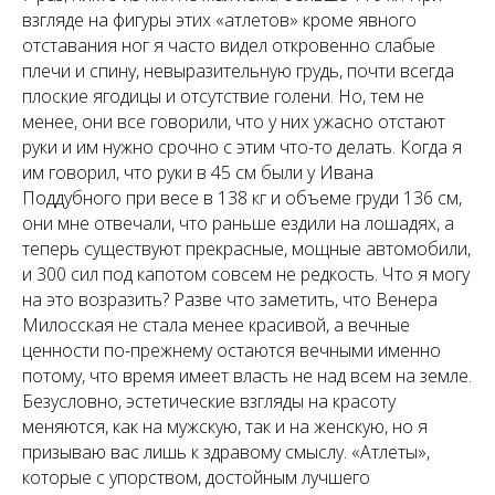
взгляде на фигуры этих «атлетов» кроме явного
отставания ног я часто видел откровенно слабые
плечи и спину, невыразительную грудь, почти всегда
плоские ягодицы и отсутствие голени. Но, тем не
менее, они все говорили, что у них ужасно отстают
руки и им нужно срочно с этим что-то делать. Когда я
им говорил, что руки в 45 см были у Ивана
Поддубного при весе в 138 кг и объеме груди 136 см,
они мне отвечали, что раньше ездили на лошадях, а
теперь существуют прекрасные, мощные автомобили,
и 300 сил под капотом совсем не редкость. Что я могу
на это возразить? Разве что заметить, что Венера
Милосская не стала менее красивой, а вечные
ценности по-прежнему остаются вечными именно
потому, что время имеет власть не над всем на земле.
Безусловно, эстетические взгляды на красоту
меняются, как на мужскую, так и на женскую, но я
призываю вас лишь к здравому смыслу. «Атлеты»,
которые с упорством, достойным лучшего