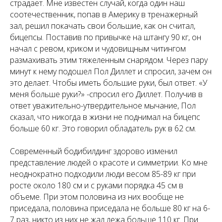
страдает. Мне известен случай, когда один наш
соотечественник, попав в Америку в тренажерный
зал, решил покачать свои большие, как он считал,
бицепсы. Поставив по привычке на штангу 90 кг, он
начал с ревом, криком и чудовищным читингом
размахивать этим тяжеленным снарядом. Через пару
минут к нему подошел Пол Диллет и спросил, зачем он
это делает. Чтобы иметь большие руки, был ответ. «У
меня больше руки?» -спросил его Диллет. Получив в
ответ уважительно-утвердительное мычание, Пол
сказал, что никогда в жизни не поднимал на бицепс
больше 60 кг. Это говорил обладатель рук в 62 см.
Современный бодибилдинг здорово изменил
представление людей о красоте и симметрии. Ко мне
неоднократно подходили люди весом 85-89 кг при
росте около 180 см и с руками порядка 45 см в
объеме. При этом половина из них вообще не
приседала, половина приседала не больше 80 кг на 6-
7 раз, никто из них не жал лежа больше 110 кг. При