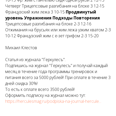
10-15 Фр. жим с гантелью сидя одной рукой 2 12-15
Четверг Трицепсовые разгибания на блоке 3 12-15
Французский жим лежа 3 10-15
Продвинутый
уровень
Упражнения
Подходы
Повторения
Трицепсовые разгибания на блоке 2-3 12-16
Отжимания на брусьях или жим лежа узким хватом 2-3
10-12 Французский жим с е-зет грифом 2-3 15-20
Михаил Клестов
Статья из журнала "Геркулесъ".
Подпишись на журнал "Геркулесъ" и получай каждый
месяц в течение года программы тренировок и
питания всего за 5000 рублей! При оплате в течение 3
дней скидка 30%!
То есть к оплате всего 3500 рублей!
Оформить подписку на журнал можно тут:
https://herculesmag.ru/podpiska-na-journal-hercule...