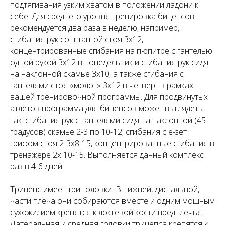
подтягивания узким хватом в положении ладони к
себе. Для среднего уровня тренировка бицепсов
рекомендуется два раза в неделю, например,
сгибания рук со штангой стоя 3х12,
концентрированные сгибания на пюпитре с гантелью
одной рукой 3х12 в понедельник и сгибания рук сидя
на наклонной скамье 3х10, а также сгибания с
гантелями стоя «молот» 3х12 в четверг в рамках
вашей тренировочной программы. Для продвинутых
атлетов программа для бицепсов может выглядеть
так: сгибания рук с гантелями сидя на наклонной (45
градусов) скамье 2-3 по 10-12, сгибания с е-зет
грифом стоя 2-3х8-15, концентрированные сгибания в
тренажере 2х 10-15. Выполняется данный комплекс
раз в 4-6 дней.
Трицепс имеет три головки. В нижней, дистальной,
части плеча они собираются вместе и одним мощным
сухожилием крепятся к локтевой кости предплечья.
Латеральная и средняя головки трицепса крепятся к